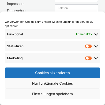
Impressum
Datenschutz
Mit der Absendung des
Wir verwenden Cookies, um unsere Website und unseren Service zu
Formulars bestätigen Sie die
optimieren.
Kenntnisnahme und Ihr
Funktional
Immer aktiv
Einverständnis für unsere
Datenschutzerklärung
Statistiken
Senden
Marketing
Cookies akzeptieren
MVZ Zahnzentrum Schwerin 2026
Nur funktionale Cookies
Einstellungen speichern