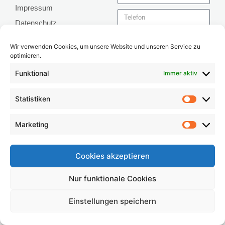
Impressum
Datenschutz
Mit der Absendung des
Wir verwenden Cookies, um unsere Website und unseren Service zu
Formulars bestätigen Sie die
optimieren.
Kenntnisnahme und Ihr
Funktional
Immer aktiv
Einverständnis für unsere
Datenschutzerklärung
Statistiken
Senden
Marketing
Cookies akzeptieren
MVZ Zahnzentrum Schwerin 2026
Nur funktionale Cookies
Einstellungen speichern